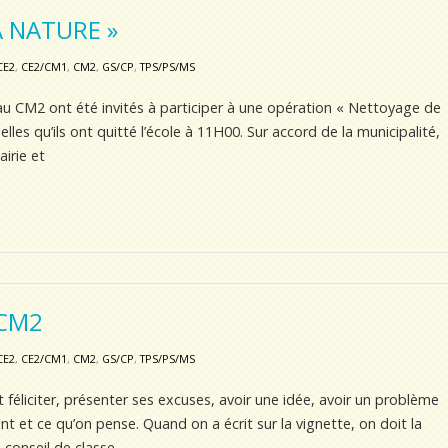
 NATURE »
CE2
,
CE2/CM1
,
CM2
,
GS/CP
,
TPS/PS/MS
 au CM2 ont été invités à participer à une opération « Nettoyage de
lles qu’ils ont quitté l’école à 11H00. Sur accord de la municipalité,
airie et
/CM2
CE2
,
CE2/CM1
,
CM2
,
GS/CP
,
TPS/PS/MS
 féliciter, présenter ses excuses, avoir une idée, avoir un problème
ent et ce qu’on pense. Quand on a écrit sur la vignette, on doit la
conseil de classe.