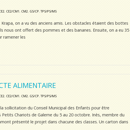
CE2
,
CE2/CM1
,
CM2
,
GS/CP
,
TPS/PS/MS
e Krapa, on a vu des anciens amis. Les obstacles étaient des bottes
r. Ils nous ont offert des pommes et des bananes. Ensuite, on a eu 35
ur ramener les
CTE ALIMENTAIRE
CE2
,
CE2/CM1
,
CM2
,
GS/CP
,
TPS/PS/MS
 sollicitation du Conseil Municipal des Enfants pour être
es Petits Chariots de Galerne du 5 au 20 octobre. Inès, membre du
amont présenté le projet dans chacune des classes. Un carton dans