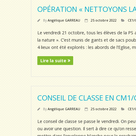
OPÉRATION « NETTOYONS LA
By
Angélique GARREAU
25 octobre 2022
CE1/
Le vendredi 21 octobre, tous les élèves de la PS
la nature ». C’est munis de gants et de sacs poube
4 lieux ont été explorés : les abords de l’Eglise, m
Lire la suite
CONSEIL DE CLASSE EN CM1
By
Angélique GARREAU
25 octobre 2022
CE1/
Le conseil de classe se passe le vendredi. On peut
ou avoir une question. Il sert à dire ce qu’on ress
mettre dans l’enveloppe blanche pour le prochain 