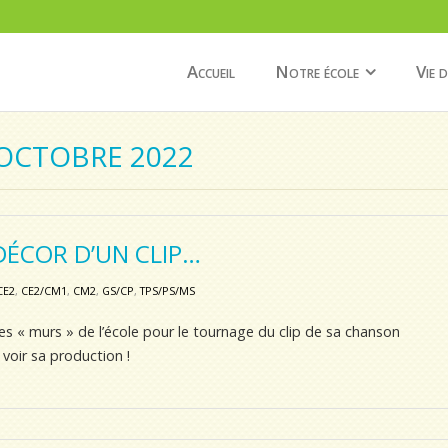
Accueil
Notre école
Vie d
 OCTOBRE 2022
DÉCOR D’UN CLIP…
CE2
,
CE2/CM1
,
CM2
,
GS/CP
,
TPS/PS/MS
r les « murs » de l’école pour le tournage du clip de sa chanson
 voir sa production !