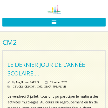
CM2
LE DERNIER JOUR DE L’ANNÉE
SCOLAIRE….
By
Angélique GARREAU
15 juillet 2026
CE1/CE2
,
CE2/CM1
,
CM2
,
GS/CP
,
TPS/PS/MS
Le vendredi 3 juillet, tous ont pu participer le matin à des
activités multi-âges. Au cours du regroupement en fin de
matinée, tous ont entonné une dernière fois le chant