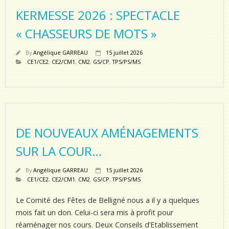
KERMESSE 2026 : SPECTACLE
« CHASSEURS DE MOTS »
By
Angélique GARREAU
15 juillet 2026
CE1/CE2
,
CE2/CM1
,
CM2
,
GS/CP
,
TPS/PS/MS
DE NOUVEAUX AMÉNAGEMENTS
SUR LA COUR…
By
Angélique GARREAU
15 juillet 2026
CE1/CE2
,
CE2/CM1
,
CM2
,
GS/CP
,
TPS/PS/MS
Le Comité des Fêtes de Belligné nous a il y a quelques
mois fait un don. Celui-ci sera mis à profit pour
réaménager nos cours. Deux Conseils d’Etablissement